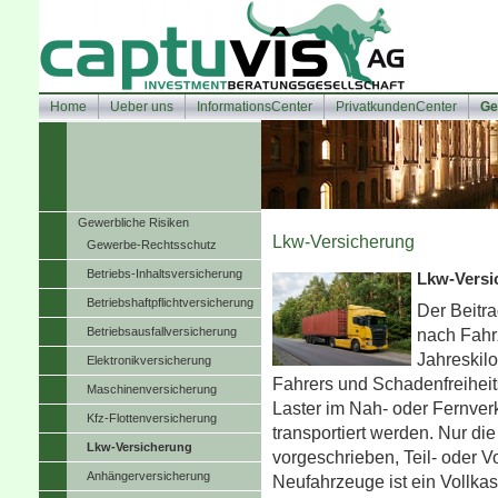
Home
Ueber uns
InformationsCenter
PrivatkundenCenter
Ge
Gewerbliche Risiken
Lkw-Versicherung
Gewerbe-Rechtsschutz
Betriebs-Inhaltsversicherung
Lkw-Versi
Betriebshaftpflichtversicherung
Der Beitr
Betriebsausfallversicherung
nach Fahr
Jahreskilo
Elektronikversicherung
Fahrers und Schadenfreihei
Maschinenversicherung
Laster im Nah- oder Fernver
Kfz-Flottenversicherung
transportiert werden. Nur die 
Lkw-Versicherung
vorgeschrieben, Teil- oder Vo
Anhängerversicherung
Neufahrzeuge ist ein Vollka