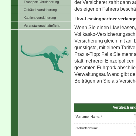
der Versicherer zahlt dann 
Transport-Versicherung
des eigenen Fahrers beschäd
Ge­bäude­ver­si­che­rung
Kautionsversicherung
Lkw-Leasingpartner verlang
Veranstaltungshaftpflicht
Wenn Sie einen Lkw leasen, 
Vollkasko-Versicherungsschu
Versicherung gleich mit an. 
günstigste, mit einem Tarifve
Praxis-Tipp: Falls Sie mehr 
statt mehrerer Einzelpolicen
gesamten Fuhrpark abschlie
Verwaltungsaufwand gibt der
Beiträgen an Sie als Versic
Vergleich un
Vorname, Name: *
Geburts­datum: